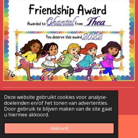
Deze website gebruikt cookies voor analyse-
© 2020 - 2026 pspteam
doeleinden en/of het tonen van advertenties.
Powered by
JouwWeb
Door gebruik te blijven maken van de site gaat
u hiermee akkoord.
Akkoord
E-mailadres