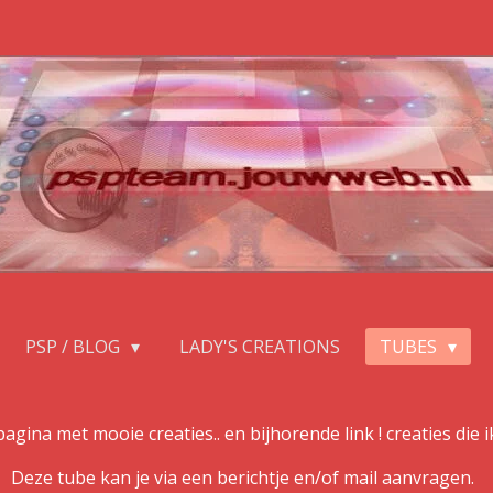
PSP / BLOG
LADY'S CREATIONS
TUBES
ina met mooie creaties.. en bijhorende link ! creaties die 
Deze tube kan je via een berichtje en/of mail aanvragen.