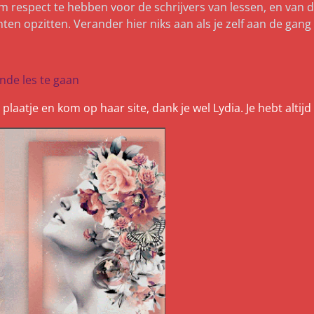
om respect te hebben voor de schrijvers van lessen, en van
hten opzitten. Verander hier niks aan als je zelf aan de ga
ende les te gaan
 plaatje en kom op haar site, dank je wel Lydia. Je hebt altij