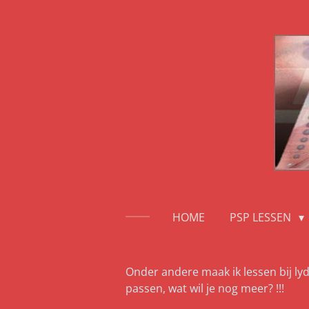
Ga
direct
naar
de
hoofdinhoud
HOME
PSP LESSEN
Onder andere maak ik lessen bij lyd
passen, wat wil je nog meer? !!!