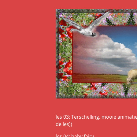
les 03: Terschelling, mooie animatie 
de les))
les 04: baby fairy