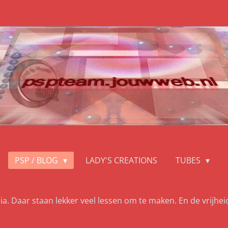
PSP / BLOG
LADY'S CREATIONS
TUBES
ia. Daar staan lekker veel lessen om te maken. En de vrijhei