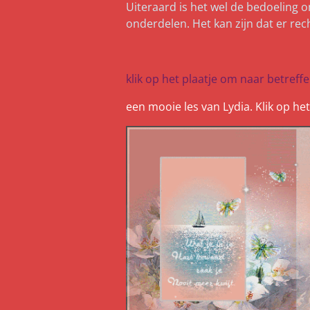
Uiteraard is het wel de bedoeling 
onderdelen. Het kan zijn dat er rec
klik op het plaatje om naar betreff
een mooie les van Lydia. Klik op het