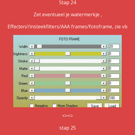
Stap 24
Zet eventueel je watermerkje ,
Effecten//insteekfilters/AAA frames/fotoframe, zie vb
<><>
stap 25