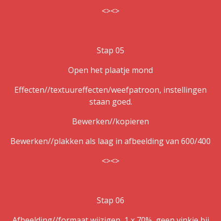
<><>
Stap 05
Open het plaatje mond
Effecten//textuureffecten/weefpatroon, instellingen
staan goed.
Bewerken//kopieren
Bewerken//plakken als laag in afbeelding van 600/400
<><>
Stap 06
Afbeelding//formaat wijzigen, 1 x 70%, geen vinkje bij