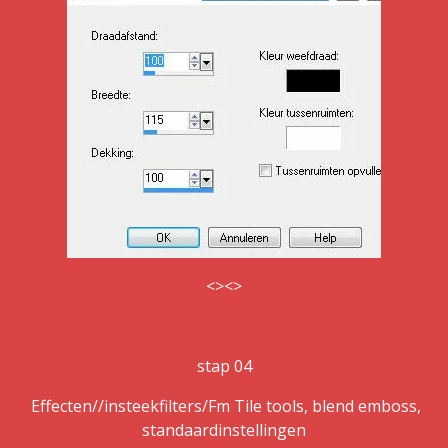
<><>
stap 04
Effecten//insteekfilters/Fm Tile tools, blend emboss,
standaardinstellingen