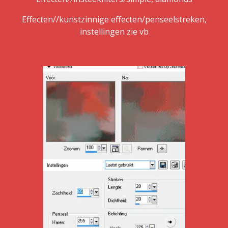
Effecten//kunstzinnige effecten/penseelstreken,
instellingen zie vb