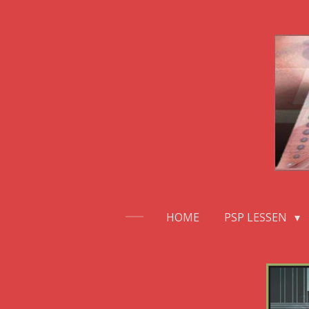
Ga
direct
naar
de
hoofdinhoud
HOME
PSP LESSEN