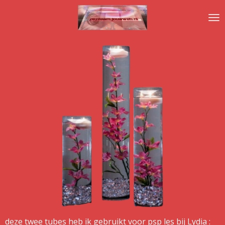
Ga
direct
naar
de
hoofdinhoud
deze twee tubes heb ik gebruikt voor psp les bij Lydia :