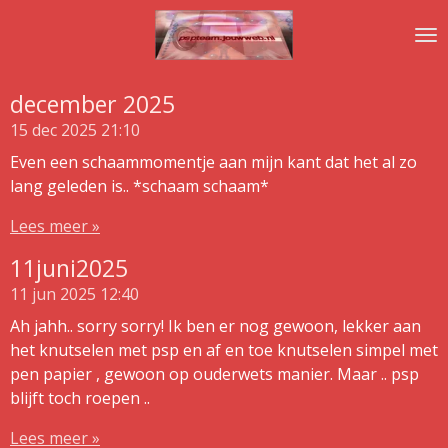
Ga
direct
naar
de
december 2025
hoofdinhoud
15 dec 2025
21:10
Even een schaammomentje aan mijn kant dat het al zo
lang geleden is.. *schaam schaam*
Lees meer »
11juni2025
11 jun 2025
12:40
Ah jahh.. sorry sorry! Ik ben er nog gewoon, lekker aan
het knutselen met psp en af en toe knutselen simpel met
pen papier , gewoon op ouderwets manier. Maar .. psp
blijft toch roepen ..
Lees meer »