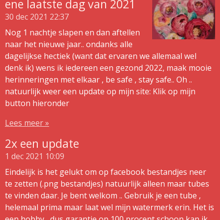
ene laatste dag van 2021
30 dec 2021
22:37
Nog 1 nachtje slapen en dan aftellen
naar het nieuwe jaar.. ondanks alle
dagelijkse hectiek (want dat ervaren we allemaal wel
denk ik) wens ik iedereen een gezond 2022, maak mooie
herinneringen met elkaar , be safe , stay safe.. Oh ..
natuurlijk weer een update op mijn site: Klik op mijn
button hieronder
Lees meer »
2x een update
1 dec 2021
10:09
Eindelijk is het gelukt om op facebook bestandjes neer
te zetten (.png bestandjes) natuurlijk alleen maar tubes
te vinden daar. Je bent welkom .. Gebruik je een tube ,
helemaal prima maar laat wel mijn watermerk erin. Het is
een hobby , dus garantie op 100 procent schoon kan ik