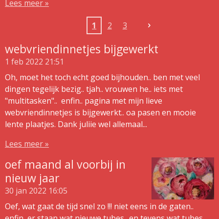
Lees meer »
1
2
3
webvriendinnetjes bijgewerkt
1 feb 2022
21:51
Oh, moet het toch echt goed bijhouden.. ben met veel
dingen tegelijk bezig.. tjah.. vrouwen he.. iets met
"multitasken".. enfin.. pagina met mijn lieve
webvriendinnetjes is bijgewerkt.. oa pasen en mooie
lente plaatjes. Dank juliie wel allemaal...
Lees meer »
oef maand al voorbij in
nieuw jaar
30 jan 2022
16:05
Oef, wat gaat de tijd snel zo !!! niet eens in de gaten..
enfin, er staan wat nieuwe tubes.. en tevens wat tubes