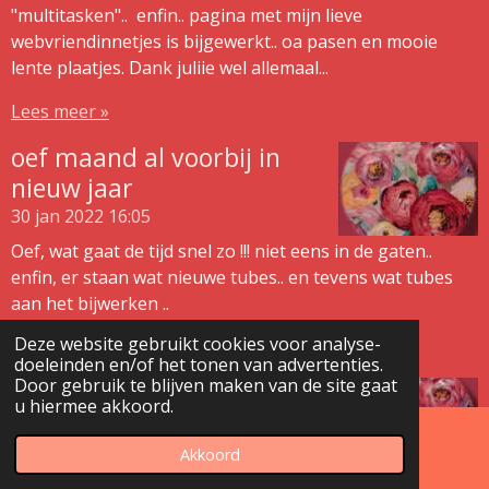
"multitasken".. enfin.. pagina met mijn lieve
webvriendinnetjes is bijgewerkt.. oa pasen en mooie
lente plaatjes. Dank juliie wel allemaal...
Lees meer »
oef maand al voorbij in
nieuw jaar
30 jan 2022
16:05
Oef, wat gaat de tijd snel zo !!! niet eens in de gaten..
enfin, er staan wat nieuwe tubes.. en tevens wat tubes
aan het bijwerken ..
Deze website gebruikt cookies voor analyse-
Lees meer »
doeleinden en/of het tonen van advertenties.
Door gebruik te blijven maken van de site gaat
ene laatste dag van 2021
u hiermee akkoord.
30 dec 2021
22:37
Nog 1 nachtje slapen en dan aftellen
Akkoord
E-mailadres
naar het nieuwe jaar.. ondanks alle